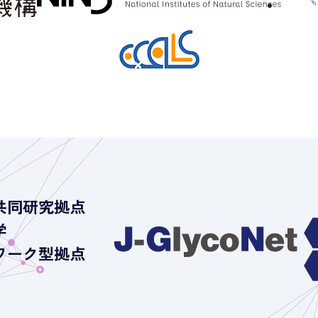
共同研究拠点
学
ワーク型拠点
）