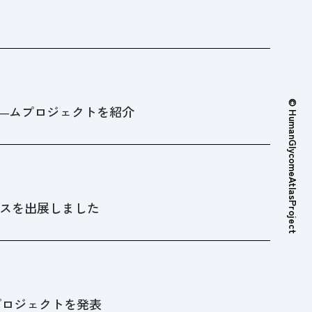
© HumanGlycomeAtlasProject
ングライコ―ムプロジェクトを紹介
ースを出展しました
―ムプロジェクトを発表