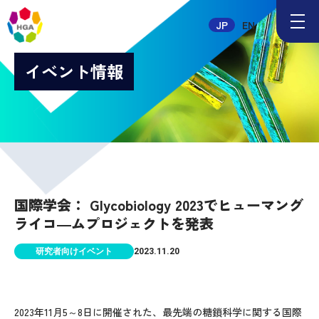
メ
JP
EN
ニ
ュ
ー
イベント情報
ボ
タ
ン
国際学会： Glycobiology 2023でヒューマング
ライコ―ムプロジェクトを発表
研究者向けイベント
2023.11.20
2023年11月5～8日に開催された、最先端の糖鎖科学に関する国際