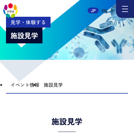
メ
JP
EN
ニ
ュ
見学・体験する
ー
ボ
施設見学
タ
ン
イベント情報
施設見学
施設見学