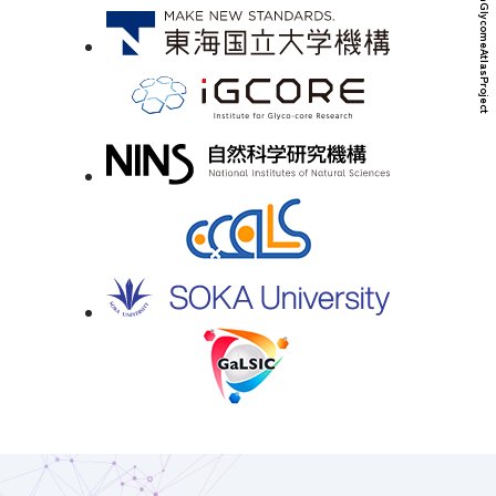
© HumanGlycomeAtlasProject