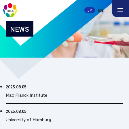
メ
JP
EN
ニ
ュ
ー
NEWS
ボ
タ
ン
2025.08.05
Max Planck Institute
2025.08.05
University of Hamburg