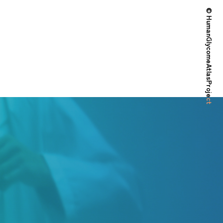
© HumanGlycomeAtlasProject