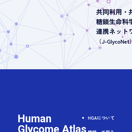
共同利用・
糖鎖生命科
連携ネット
（J-GlycoNet
Human
HGAについて
Glycome Atlas