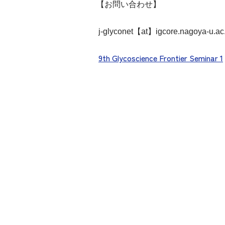
【お問い合わせ】
j-glyconet【at】igcore.nag
9th Glycoscience Frontier Seminar 1