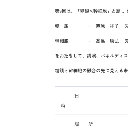
第9回は、「糖鎖×幹細胞」と題し
糖 鎖 ： 西原 祥子 
幹細胞 ： 髙島 康弘 先生
をお招きして、講演、パネルディス
糖鎖と幹細胞の融合の先に見える未
日
時
場 所