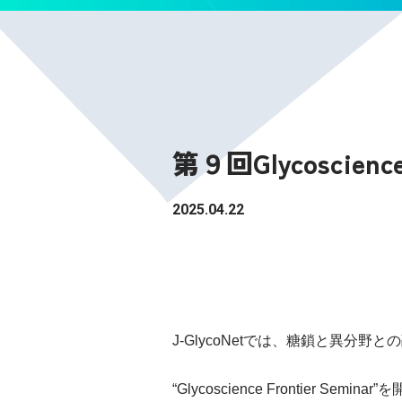
第９回Glycoscienc
2025.04.22
J-GlycoNetでは、糖鎖と異分
“Glycoscience Frontier Sem