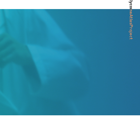
© HumanGlycomeAtlasProject