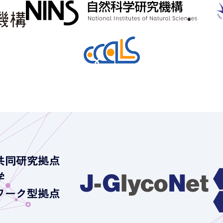
共同研究拠点
学
ワーク型拠点
）