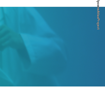
© HumanGlycomeAtlasProject