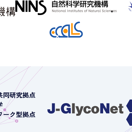
共同研究拠点
学
ワーク型拠点
）