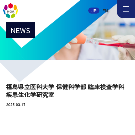
メ
JP
EN
ニ
ュ
ー
NEWS
ボ
タ
ン
福島県立医科大学 保健科学部 臨床検査学科
疾患生化学研究室
2025.03.17