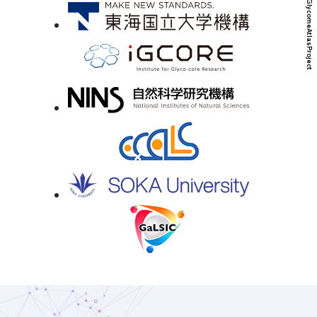
© HumanGlycomeAtlasProject