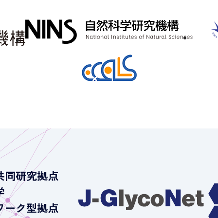
共同研究拠点
学
ワーク型拠点