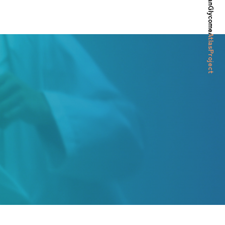
© HumanGlycomeAtlasProject