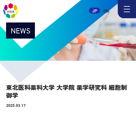
メ
JP
EN
ニ
ュ
ー
NEWS
ボ
タ
ン
東北医科薬科大学 大学院 薬学研究科 細胞制
御学
2025.03.17