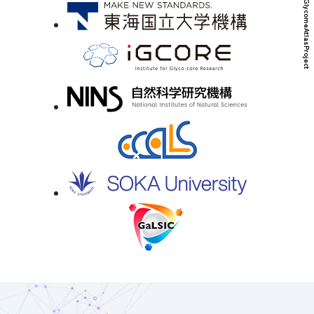
© HumanGlycomeAtlasProject